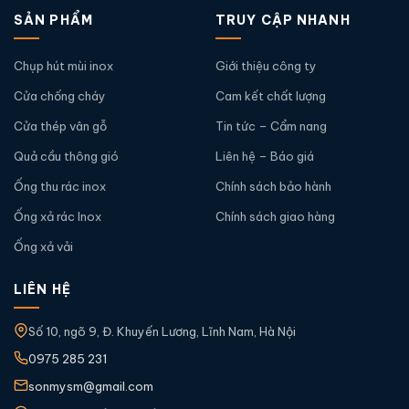
SẢN PHẨM
TRUY CẬP NHANH
Chụp hút mùi inox
Giới thiệu công ty
Cửa chống cháy
Cam kết chất lượng
Cửa thép vân gỗ
Tin tức – Cẩm nang
Quả cầu thông gió
Liên hệ – Báo giá
Ống thu rác inox
Chính sách bảo hành
Ống xả rác Inox
Chính sách giao hàng
Ống xả vải
LIÊN HỆ
Số 10, ngõ 9, Đ. Khuyến Lương, Lĩnh Nam, Hà Nội
0975 285 231
sonmysm@gmail.com