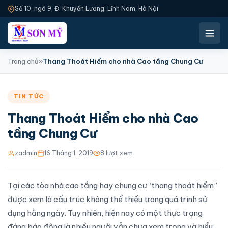
Số 10, ngõ 9, Đ. Khuyến Lương, Lĩnh Nam, Hà Nội
Trang chủ
»
Thang Thoát Hiểm cho nhà Cao tầng Chung Cư
TIN TỨC
Thang Thoát Hiểm cho nhà Cao
tầng Chung Cư
zadmin
16 Tháng 1, 2019
8 lượt xem
Tại các tòa nhà cao tầng hay chung cư “thang thoát hiểm”
được xem là cấu trúc không thể thiếu trong quá trình sử
dụng hằng ngày. Tuy nhiên, hiện nay có một thực trạng
đáng báo động là nhiều người vẫn chưa xem trọng và hiểu