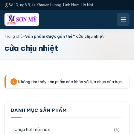
Số 10, ngõ 9, Đ. Khuyến Lương, Lĩnh Nam, Hà Nội
Trang chủ
»
Sản phẩm được gắn thẻ “ cửa chịu nhiệt”
cửa chịu nhiệt
Không tìm thấy sản phẩm nào khớp với lựa chọn của bạn.
DANH MỤC SẢN PHẨM
Chụp hút mùi inox
(6)