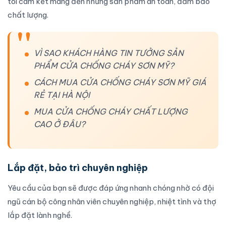
tôi cam kết mang đến những sản phẩm an toàn, đảm bảo
chất lượng.
VÌ SAO KHÁCH HÀNG TIN TƯỞNG SẢN
PHẨM CỬA CHỐNG CHÁY SƠN MỸ?
CÁCH MUA CỬA CHỐNG CHÁY SƠN MỸ GIÁ
RẺ TẠI HÀ NỘI
MUA CỬA CHỐNG CHÁY CHẤT LƯỢNG
CAO Ở ĐÂU?
Lắp đặt, bảo trì chuyên nghiệp
Yêu cầu của bạn sẽ được đáp ứng nhanh chóng nhờ có đội
ngũ cán bộ công nhân viên chuyên nghiệp, nhiệt tình và thợ
lắp đặt
lành nghề.