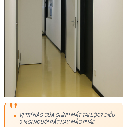
VỊ TRÍ NÀO CỬA CHÍNH MẤT TÀI LỘC? ĐIỀU
3 MỌI NGƯỜI RẤT HAY MẮC PHẢI!