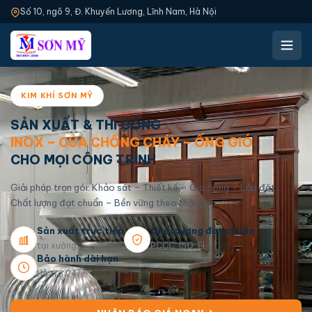
Số 10, ngõ 9, Đ. Khuyến Lương, Lĩnh Nam, Hà Nội
KIM KHÍ SƠN MỸ
SẢN XUẤT & THI CÔNG
INOX – CỬA CHỐNG CHÁY – ỐNG GIÓ
CHO MỌI CÔNG TRÌNH
Giải pháp trọn gói: Khảo sát – Thiết kế – Gia công – Lắp đặt
Chất lượng đạt chuẩn – Bền vững theo thời gian
Sản xuất trực tiếp
Chất lượng đạt chuẩn
tại xưởng
PCCC, ISO, EI
Bảo hành dài hạn
Hỗ trợ 24/7