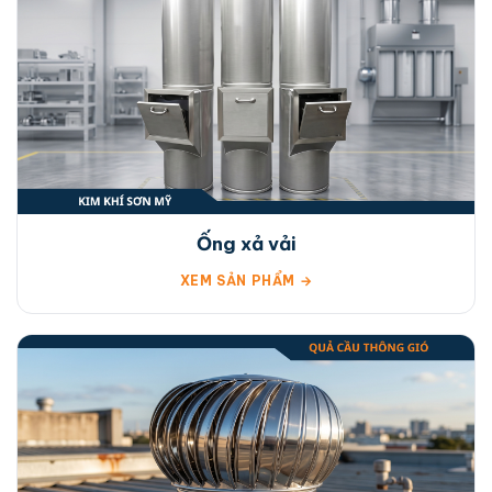
Ống xả vải
XEM SẢN PHẨM →