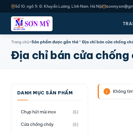
Số 10, ngõ 9, Đ. Khuyến Lương, Lĩnh Nam, Hà Nội
sonmysm@gma
TRA
Trang chủ
»
Sản phẩm được gắn thẻ “ Địa chỉ bán cửa chống chá
Địa chỉ bán cửa chống 
Không tìm
DANH MỤC SẢN PHẨM
Chụp hút mùi inox
(6)
Cửa chống cháy
(6)