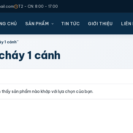
il.com
T2 - CN: 8:00 - 17:00
NG CHỦ
SẢN PHẨM
TIN TỨC
GIỚI THIỆU
LIÊN
y 1 cánh”
cháy 1 cánh
 thấy sản phẩm nào khớp với lựa chọn của bạn.