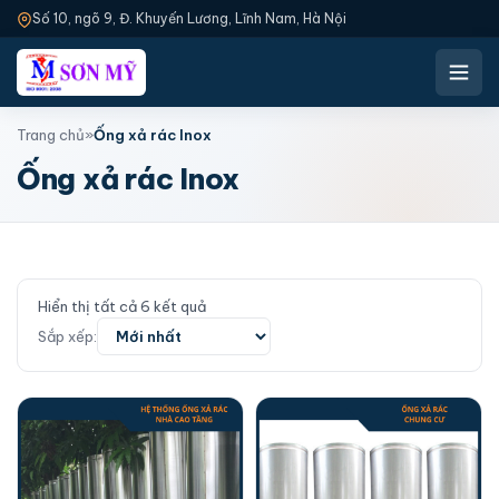
Số 10, ngõ 9, Đ. Khuyến Lương, Lĩnh Nam, Hà Nội
Trang chủ
»
Ống xả rác Inox
Ống xả rác Inox
Đã sắp xếp theo mới nhất
Hiển thị tất cả 6 kết quả
Sắp xếp: