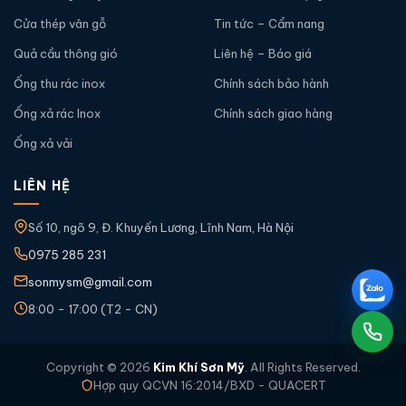
đọng khí độc hại bên trong lòng ống.
Cửa thép vân gỗ
Tin tức – Cẩm nang
Quả cầu thông gió
Liên hệ – Báo giá
Ống thu rác inox
Chính sách bảo hành
Ống xả rác Inox
Chính sách giao hàng
Ống xả vải
LIÊN HỆ
Số 10, ngõ 9, Đ. Khuyến Lương, Lĩnh Nam, Hà Nội
0975 285 231
sonmysm@gmail.com
8:00 - 17:00 (T2 - CN)
Hệ thống đối lưu gió cho ống xả rác inox
Phễu thu và cửa xả của ống xả rác
Copyright © 2026
Kim Khí Sơn Mỹ
. All Rights Reserved.
Hợp quy QCVN 16:2014/BXD - QUACERT
inox