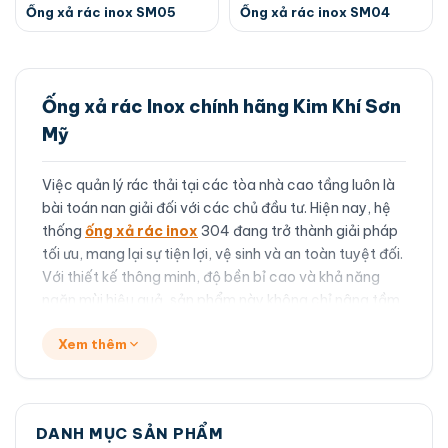
Ống xả rác inox SM05
Ống xả rác inox SM04
Ống xả rác Inox chính hãng Kim Khí Sơn
Mỹ
Việc quản lý rác thải tại các tòa nhà cao tầng luôn là
bài toán nan giải đối với các chủ đầu tư. Hiện nay, hệ
thống
ống xả rác inox
304 đang trở thành giải pháp
tối ưu, mang lại sự tiện lợi, vệ sinh và an toàn tuyệt đối.
Với thiết kế thông minh, độ bền bỉ cao và khả năng
ngăn mùi hiệu quả, sản phẩm này không chỉ nâng tầm
không gian sống mà còn bảo vệ môi trường chung.
Xem thêm
Lợi ích khi dùng ống xả rác
inox 304
DANH MỤC SẢN PHẨM