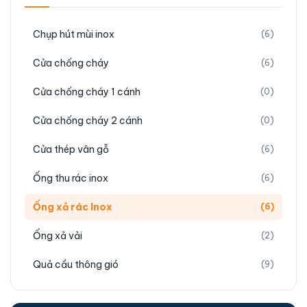
Những ưu điểm nổi bật mà hệ thống ống xả rác inox
mang lại cho người dùng bao gồm:
Chụp hút mùi inox
(6)
Độ bền bỉ đáng kinh ngạc theo thời gian:
Cửa chống cháy
(6)
Vật liệu inox 304 sở hữu khả năng chống oxy
hóa tuyệt vời và chịu lực va đập cực tốt
Cửa chống cháy 1 cánh
(0)
trong mọi điều kiện. Nhờ đó, toàn bộ hệ
thống đường ống luôn hoạt động ổn định, ít
Cửa chống cháy 2 cánh
(0)
hỏng hóc và đạt tuổi thọ sử dụng lên tới
hàng chục năm.
Cửa thép vân gỗ
(6)
Ngăn chặn mùi hôi triệt để lan ra ngoài:
Ống thu rác inox
(6)
Thiết kế đường ống khép kín kết hợp cùng
hệ thống ron cao su chuyên dụng giúp chặn
Ống xả rác Inox
(6)
đứng mọi luồng khí độc hại. Vì vậy, cư dân
Ống xả vải
(2)
hoàn toàn yên tâm sinh hoạt trong một
không gian trong lành và sạch sẽ.
Quả cầu thông gió
(9)
An toàn phòng cháy chữa cháy tuyệt đối:
Chất liệu thép không gỉ hoàn toàn không bắt