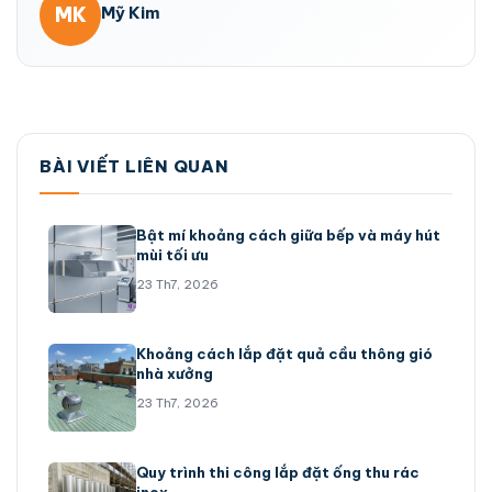
MK
Mỹ Kim
BÀI VIẾT LIÊN QUAN
Bật mí khoảng cách giữa bếp và máy hút
mùi tối ưu
23 Th7, 2026
Khoảng cách lắp đặt quả cầu thông gió
nhà xưởng
23 Th7, 2026
Quy trình thi công lắp đặt ống thu rác