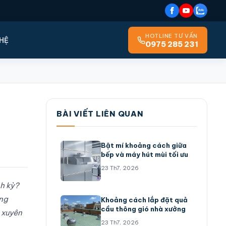
HOTLINE TƯ VẤN
 HỆ
0975 285 231
BÀI VIẾT LIÊN QUAN
Bật mí khoảng cách giữa
bếp và máy hút mùi tối ưu
23 Th7, 2026
nh kỳ?
ong
Khoảng cách lắp đặt quả
cầu thông gió nhà xưởng
 xuyên
23 Th7, 2026