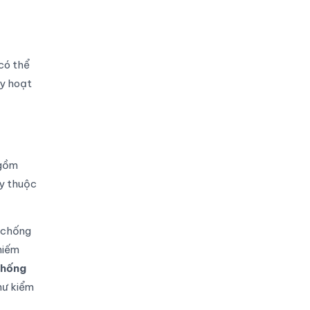
có thể
áy hoạt
 gồm
ày thuộc
g chống
hiếm
chống
hư kiểm