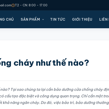
il.com
T2 - CN: 8:00 - 17:00
NG CHỦ
SẢN PHẨM
TIN TỨC
GIỚI THIỆU
LIÊN
ng cháy như thế nào?
ế nào? Tại sao chúng ta lại cần bảo dưỡng cửa chống cháy đị
ó cấu tạo đặc biệt và công dụng quan trọng. Chỉ cần một tr
ất khả năng ngăn cháy. Do đó, việc bảo trì, bảo dưỡng thường