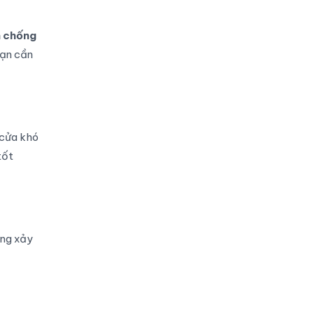
h chống
bạn cần
 cửa khó
tốt
ờng xảy