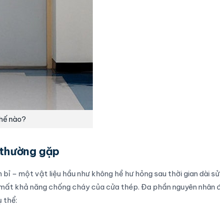
hế nào?
 thường gặp
ỉ – một vật liệu hầu như không hề hư hỏng sau thời gian dài sử
c mất khả năng chống cháy của cửa thép. Đa phần nguyên nhân 
 thể: