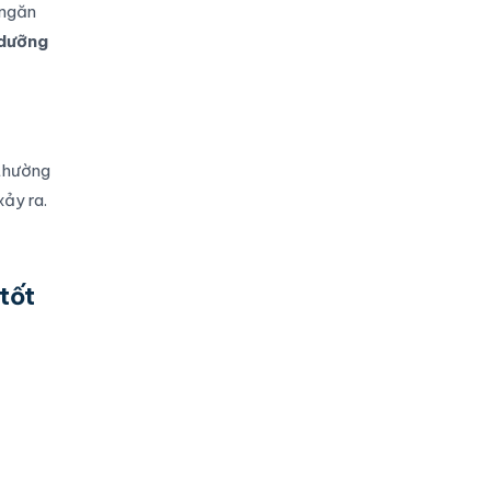
 ngăn
dưỡng
 thường
xảy ra.
tốt