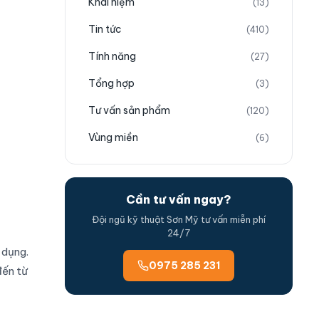
Khái niệm
(13)
Tin tức
(410)
Tính năng
(27)
Tổng hợp
(3)
Tư vấn sản phẩm
(120)
Vùng miền
(6)
Cần tư vấn ngay?
Đội ngũ kỹ thuật Sơn Mỹ tư vấn miễn phí
24/7
 dụng.
0975 285 231
đến từ