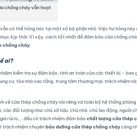
ửa chống cháy vẫn hoạt
 vẫn có thể hỏng hóc tại một số bộ phận nhỏ. Việc hư hỏng này 
 phục kịp thời. Vì vậy, cách tốt nhất để đảm bảo cửa chống ch
p chống cháy
.
ề ai?
 nhiệm kiểm tra sự đảm bảo, tính an toàn của các thiết bị – bao
hung cư, tòa nhà cao tầng, trung tâm thương mại, trách nhiệm n
ính về cửa thép chống cháy nói riêng và toàn bộ hệ thống phòn
m, các đối tượng như: chủ sở hữu, chủ nhà, chủ lao động, người c
 giá rủi ro,… đều có trách nhiệm đảm bảo
chất lượng cửa thép 
có trách nhiệm chuyên
bảo dưỡng cửa thép chống cháy
cũng n