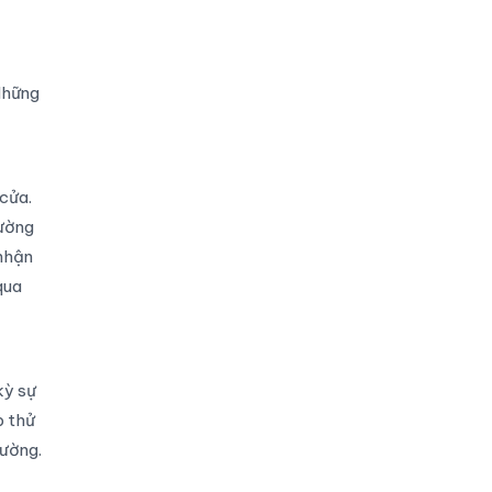
Những
 cửa.
rường
nhận
qua
kỳ sự
p thử
hường.