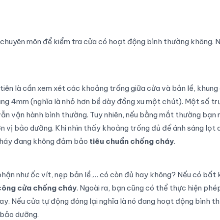
ó chuyên môn để kiểm tra cửa có hoạt động bình thường không. 
tiên là cần xem xét các khoảng trống giữa cửa và bản lề, khung
g 4mm (nghĩa là nhỏ hơn bề dày đồng xu một chút). Một số t
ẫn vận hành bình thường. Tuy nhiên, nếu bằng mắt thường bạn 
n vị bảo dưỡng. Khi nhìn thấy khoảng trống đủ để ánh sáng lọt 
g cháy đang không đảm bảo
tiêu chuẩn chống cháy
.
hận như ốc vít, nẹp bản lề,… có còn đủ hay không? Nếu có bất 
 công cửa chống
cháy
. Ngoài ra, bạn cũng có thể thực hiện phé
y. Nếu cửa tự động đóng lại nghĩa là nó đang hoạt động bình t
 bảo dưỡng.