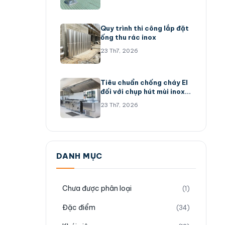
Quy trình thi công lắp đặt
ống thu rác inox
23 Th7, 2026
Tiêu chuẩn chống cháy EI
đối với chụp hút mùi inox
304
23 Th7, 2026
DANH MỤC
Chưa được phân loại
(1)
Đặc điểm
(34)