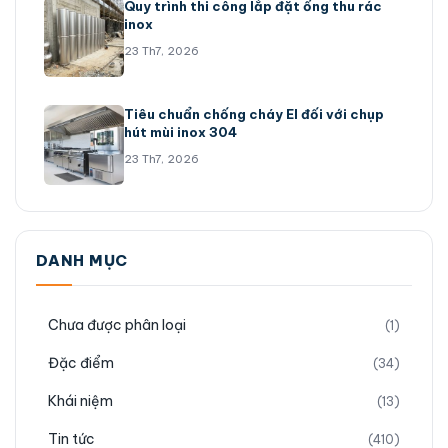
Quy trình thi công lắp đặt ống thu rác
inox
23 Th7, 2026
Tiêu chuẩn chống cháy EI đối với chụp
hút mùi inox 304
23 Th7, 2026
DANH MỤC
Chưa được phân loại
(1)
Đặc điểm
(34)
Khái niệm
(13)
Tin tức
(410)