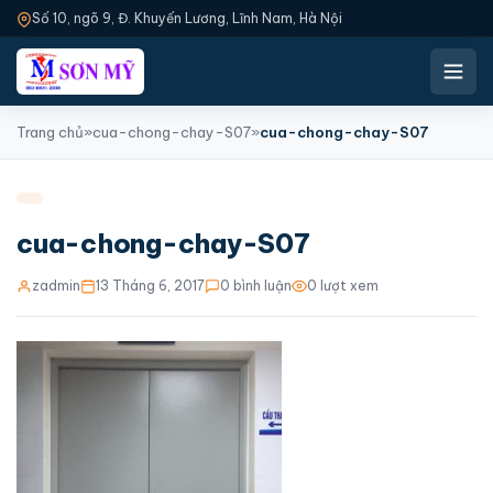
Số 10, ngõ 9, Đ. Khuyến Lương, Lĩnh Nam, Hà Nội
Trang chủ
»
cua-chong-chay-S07
»
cua-chong-chay-S07
cua-chong-chay-S07
zadmin
13 Tháng 6, 2017
0 bình luận
0 lượt xem