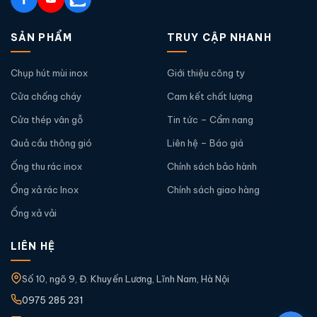
SẢN PHẨM
TRUY CẬP NHANH
Chụp hút mùi inox
Giới thiệu công ty
Cửa chống cháy
Cam kết chất lượng
Cửa thép vân gỗ
Tin tức – Cẩm nang
Quả cầu thông gió
Liên hệ – Báo giá
Ống thu rác inox
Chính sách bảo hành
Ống xả rác Inox
Chính sách giao hàng
Ống xả vải
LIÊN HỆ
Số 10, ngõ 9, Đ. Khuyến Lương, Lĩnh Nam, Hà Nội
0975 285 231