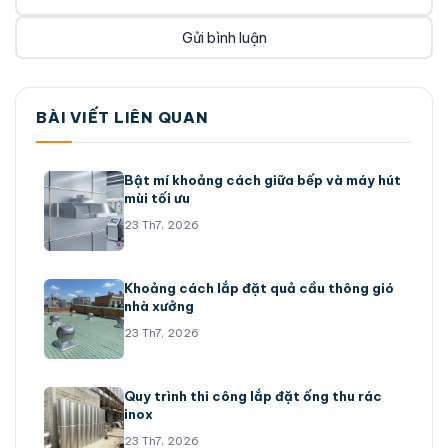
BÀI VIẾT LIÊN QUAN
Bật mí khoảng cách giữa bếp và máy hút
mùi tối ưu
23 Th7, 2026
Khoảng cách lắp đặt quả cầu thông gió
nhà xưởng
23 Th7, 2026
Quy trình thi công lắp đặt ống thu rác
inox
23 Th7, 2026