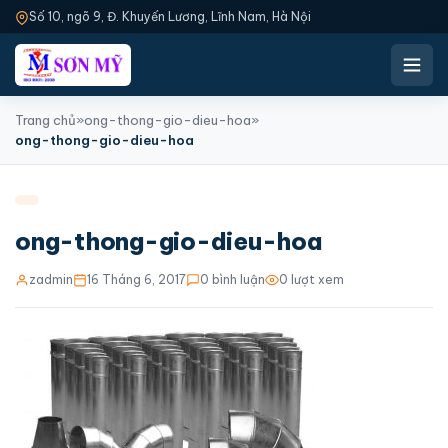
Số 10, ngõ 9, Đ. Khuyến Lương, Lĩnh Nam, Hà Nội
Trang chủ
»
ong-thong-gio-dieu-hoa
»
ong-thong-gio-dieu-hoa
ong-thong-gio-dieu-hoa
zadmin
16 Tháng 6, 2017
0 bình luận
0 lượt xem