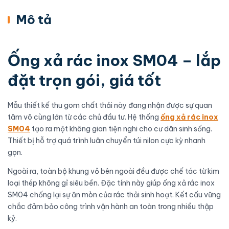
Mô tả
Ống xả rác inox SM04 – lắp
đặt trọn gói, giá tốt
Mẫu thiết kế thu gom chất thải này đang nhận được sự quan
tâm vô cùng lớn từ các chủ đầu tư. Hệ thống
ống xả rác inox
SM04
tạo ra một không gian tiện nghi cho cư dân sinh sống.
Thiết bị hỗ trợ quá trình luân chuyển túi nilon cực kỳ nhanh
gọn.
Ngoài ra, toàn bộ khung vỏ bên ngoài đều được chế tác từ kim
loại thép không gỉ siêu bền. Đặc tính này giúp ống xả rác inox
SM04 chống lại sự ăn mòn của rác thải sinh hoạt. Kết cấu vững
chắc đảm bảo công trình vận hành an toàn trong nhiều thập
kỷ.