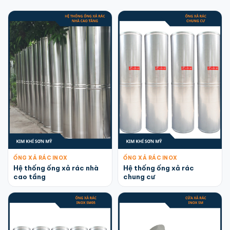
ỐNG XẢ RÁC INOX
ỐNG XẢ RÁC INOX
Hệ thống ống xả rác nhà
Hệ thống ống xả rác
cao tầng
chung cư