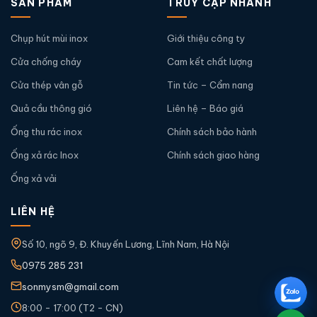
SẢN PHẨM
TRUY CẬP NHANH
Chụp hút mùi inox
Giới thiệu công ty
Cửa chống cháy
Cam kết chất lượng
Cửa thép vân gỗ
Tin tức – Cẩm nang
Quả cầu thông gió
Liên hệ – Báo giá
Ống thu rác inox
Chính sách bảo hành
Ống xả rác Inox
Chính sách giao hàng
Ống xả vải
LIÊN HỆ
Số 10, ngõ 9, Đ. Khuyến Lương, Lĩnh Nam, Hà Nội
0975 285 231
sonmysm@gmail.com
8:00 - 17:00 (T2 - CN)