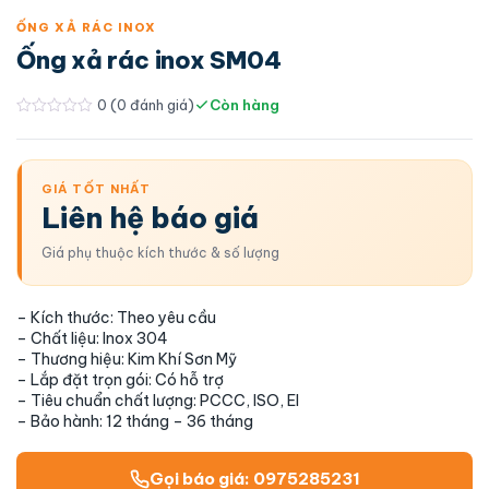
ỐNG XẢ RÁC INOX
Ống xả rác inox SM04
0 (
0
đánh giá)
Còn hàng
Được
xếp
hạng
0
5
GIÁ TỐT NHẤT
sao
Liên hệ báo giá
Giá phụ thuộc kích thước & số lượng
– Kích thước: Theo yêu cầu
– Chất liệu: Inox 304
– Thương hiệu: Kim Khí Sơn Mỹ
– Lắp đặt trọn gói: Có hỗ trợ
– Tiêu chuẩn chất lượng: PCCC, ISO, EI
– Bảo hành: 12 tháng – 36 tháng
Gọi báo giá: 0975285231