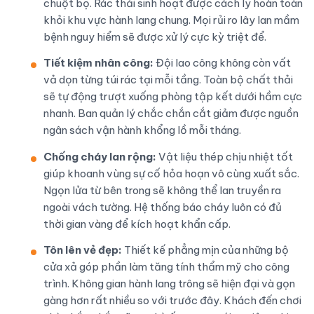
chuột bọ. Rác thải sinh hoạt được cách ly hoàn toàn
khỏi khu vực hành lang chung. Mọi rủi ro lây lan mầm
bệnh nguy hiểm sẽ được xử lý cực kỳ triệt để.
Tiết kiệm nhân công:
Đội lao công không còn vất
vả dọn từng túi rác tại mỗi tầng. Toàn bộ chất thải
sẽ tự động trượt xuống phòng tập kết dưới hầm cực
nhanh. Ban quản lý chắc chắn cắt giảm được nguồn
ngân sách vận hành khổng lồ mỗi tháng.
Chống cháy lan rộng:
Vật liệu thép chịu nhiệt tốt
giúp khoanh vùng sự cố hỏa hoạn vô cùng xuất sắc.
Ngọn lửa từ bên trong sẽ không thể lan truyền ra
ngoài vách tường. Hệ thống báo cháy luôn có đủ
thời gian vàng để kích hoạt khẩn cấp.
Tôn lên vẻ đẹp:
Thiết kế phẳng mịn của những bộ
cửa xả góp phần làm tăng tính thẩm mỹ cho công
trình. Không gian hành lang trông sẽ hiện đại và gọn
gàng hơn rất nhiều so với trước đây. Khách đến chơi