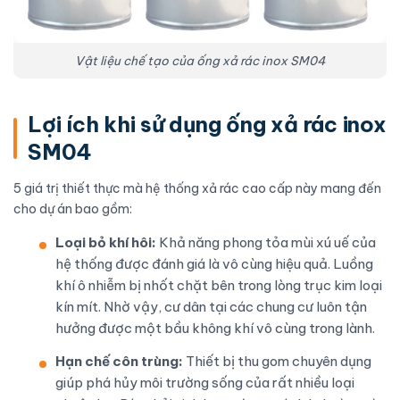
Vật liệu chế tạo của ống xả rác inox SM04
Lợi ích khi sử dụng ống xả rác inox
SM04
5 giá trị thiết thực mà hệ thống xả rác cao cấp này mang đến
cho dự án bao gồm:
Loại bỏ khí hôi:
Khả năng phong tỏa mùi xú uế của
hệ thống được đánh giá là vô cùng hiệu quả. Luồng
khí ô nhiễm bị nhốt chặt bên trong lòng trục kim loại
kín mít. Nhờ vậy, cư dân tại các chung cư luôn tận
hưởng được một bầu không khí vô cùng trong lành.
Hạn chế côn trùng:
Thiết bị thu gom chuyên dụng
giúp phá hủy môi trường sống của rất nhiều loại