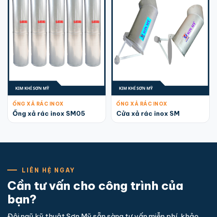
ỐNG XẢ RÁC INOX
ỐNG XẢ RÁC INOX
Ống xả rác inox SM05
Cửa xả rác inox SM
LIÊN HỆ NGAY
Cần tư vấn cho công trình của
bạn?
Đội ngũ kỹ thuật Sơn Mỹ sẵn sàng tư vấn miễn phí, khảo