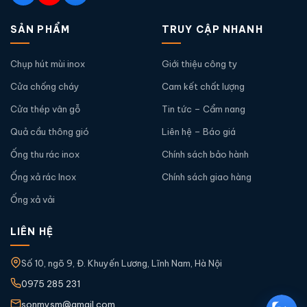
SẢN PHẨM
TRUY CẬP NHANH
Chụp hút mùi inox
Giới thiệu công ty
Cửa chống cháy
Cam kết chất lượng
Cửa thép vân gỗ
Tin tức – Cẩm nang
Quả cầu thông gió
Liên hệ – Báo giá
Ống thu rác inox
Chính sách bảo hành
Ống xả rác Inox
Chính sách giao hàng
Ống xả vải
LIÊN HỆ
Số 10, ngõ 9, Đ. Khuyến Lương, Lĩnh Nam, Hà Nội
0975 285 231
sonmysm@gmail.com