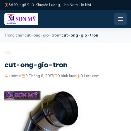
Số 10, ngõ 9, Đ. Khuyến Lương, Lĩnh Nam, Hà Nội
Trang chủ
»
cut-ong-gio-tron
»
cut-ong-gio-tron
cut-ong-gio-tron
zadmin
9 Tháng 6, 2017
0 bình luận
0 lượt xem