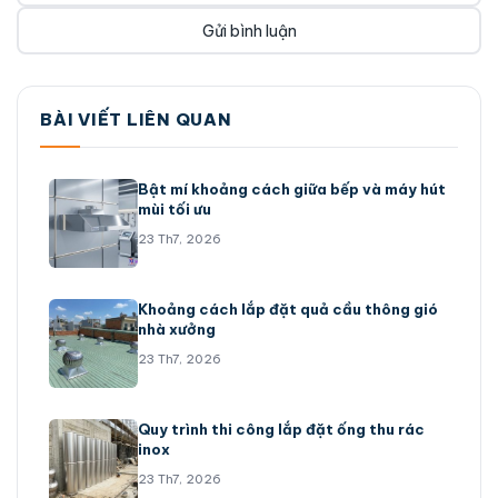
BÀI VIẾT LIÊN QUAN
Bật mí khoảng cách giữa bếp và máy hút
mùi tối ưu
23 Th7, 2026
Khoảng cách lắp đặt quả cầu thông gió
nhà xưởng
23 Th7, 2026
Quy trình thi công lắp đặt ống thu rác
inox
23 Th7, 2026