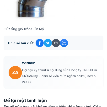
Cút ống gió tròn SƠn Mỹ
Chia sẻ bài viết:
zadmin
Đội ngũ kỹ thuật & nội dung của Công ty TNHH Kim
ZA
Khí Sơn Mỹ - chia sẻ kiến thức ngành cơ khí, inox &
PCCC.
Để lại một bình luận
Email của bạn sẽ không được hiển thị công khai.
Các