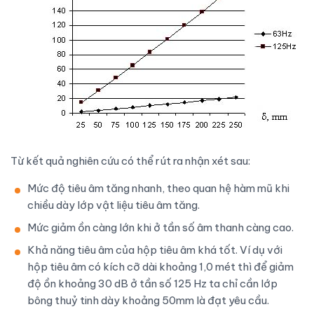
Từ kết quả nghiên cứu có thể rút ra nhận xét sau:
Mức độ tiêu âm tăng nhanh, theo quan hệ hàm mũ khi
chiều dày lớp vật liệu tiêu âm tăng.
Mức giảm ồn càng lớn khi ở tần số âm thanh càng cao.
Khả năng tiêu âm của hộp tiêu âm khá tốt. Ví dụ với
hộp tiêu âm có kích cỡ dài khoảng 1,0 mét thì để giảm
độ ồn khoảng 30 dB ở tần số 125 Hz ta chỉ cần lớp
bông thuỷ tinh dày khoảng 50mm là đạt yêu cầu.