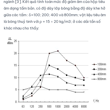
ngành [3]. Kết quả tính toán mức độ giảm âm của hộp tiêu
âm dạng tấm bản, có độ dày lớp bông bằng độ dày khe hở
giữa các tấm : δ=100; 200; 400 và 800mm; vật liệu tiêu âm
là bông thuỷ tinh với ρ = 15 ÷ 20 kg/m3; ở các dải tần số
khác nhau cho thấy: