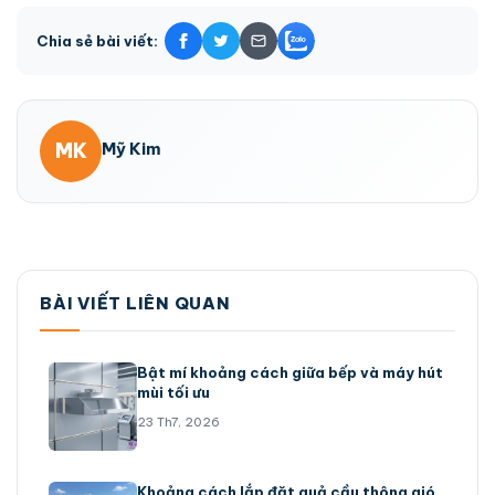
Chia sẻ bài viết:
MK
Mỹ Kim
BÀI VIẾT LIÊN QUAN
Bật mí khoảng cách giữa bếp và máy hút
mùi tối ưu
23 Th7, 2026
Khoảng cách lắp đặt quả cầu thông gió