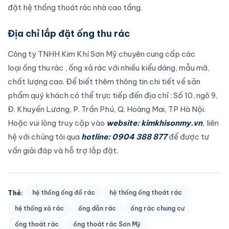
đặt hệ thống thoát rác nhà cao tầng.
Địa chỉ lắp đặt ống thu rác
Công ty TNHH Kim Khí Sơn Mỹ chuyên cung cấp các
loại
ống thu rác
,
ống xả rác
với nhiều kiểu dáng, mẫu mã,
chất lượng cao. Để biết thêm thông tin chi tiết về sản
phẩm quý khách có thể trực tiếp đến địa chỉ : Số 10, ngõ 9,
Đ. Khuyến Lương, P. Trần Phú, Q. Hoàng Mai, TP Hà Nội.
Hoặc vui lòng truy cập vào
website:
kimkhisonmy.vn
,
liên
hệ với chúng tôi qua
hotline: 0904 388 877
để được tư
vấn giải đáp và hỗ trợ lắp đặt.
Thẻ:
hệ thống ống đổ rác
hệ thống ống thoát rác
hệ thống xả rác
ống dẫn rác
ống rác chung cư
ống thoát rác
ống thoát rác Sơn Mỹ