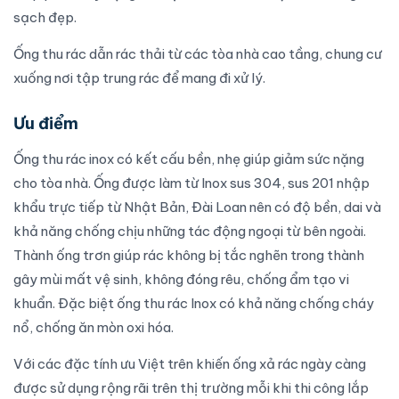
sạch đẹp.
Ống thu rác
dẫn rác thải từ các tòa nhà cao tầng, chung cư
xuống nơi tập trung rác để mang đi xử lý.
Ưu điểm
Ống thu rác inox
có kết cấu bền, nhẹ giúp giảm sức nặng
cho tòa nhà. Ống được làm từ Inox sus 304, sus 201 nhập
khẩu trực tiếp từ Nhật Bản, Đài Loan nên có độ bền, dai và
khả năng chống chịu những tác động ngoại từ bên ngoài.
Thành ống trơn giúp rác không bị tắc nghẽn trong thành
gây mùi mất vệ sinh, không đóng rêu, chống ẩm tạo vi
khuẩn. Đặc biệt
ống thu rác Inox
có khả năng chống cháy
nổ, chống ăn mòn oxi hóa.
Với các đặc tính ưu Việt trên khiến ống xả rác ngày càng
được sử dụng rộng rãi trên thị trường mỗi khi thi công lắp