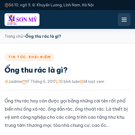
Số 10, ngõ 9, Đ. Khuyến Lương, Lĩnh Nam, Hà Nội
Trang chủ
»
Ống thu rác là gì?
TIN TỨC
,
KHÁI NIỆM
Ống thu rác là gì?
zadmin
17 Tháng 6, 2017
0 bình luận
14 lượt xem
Ống thu rác
hay còn được gọi bằng những cái tên rất phổ
biến như ống xả rác, ống dẫn rác, ống thoát rác. Là thiết bị
vệ sinh công nghiệp cho các công trình cao tầng như khu
trung tâm thương mại, tòa nhà chung cư, cao ốc…