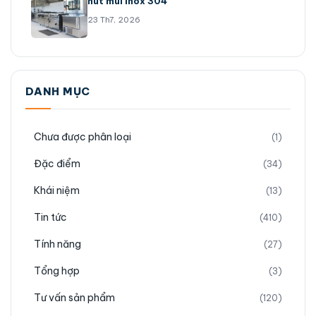
hút mùi inox 304
23 Th7, 2026
DANH MỤC
Chưa được phân loại
(1)
Đặc điểm
(34)
Khái niệm
(13)
Tin tức
(410)
Tính năng
(27)
Tổng hợp
(3)
Tư vấn sản phẩm
(120)