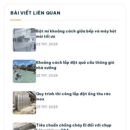
BÀI VIẾT LIÊN QUAN
Bật mí khoảng cách giữa bếp và máy hút
mùi tối ưu
23 Th7, 2026
Khoảng cách lắp đặt quả cầu thông gió
nhà xưởng
23 Th7, 2026
Quy trình thi công lắp đặt ống thu rác
inox
23 Th7, 2026
Tiêu chuẩn chống cháy EI đối với chụp