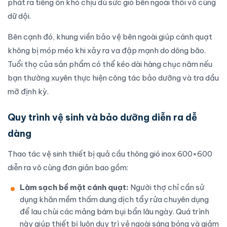
phát ra tiếng ồn khó chịu dù sức gió bên ngoài thổi vô cùng
dữ dội.
Bên cạnh đó, khung viền bảo vệ bên ngoài giúp cánh quạt
không bị móp méo khi xảy ra va đập mạnh do dông bão.
Tuổi thọ của sản phẩm có thể kéo dài hàng chục năm nếu
bạn thường xuyên thực hiện công tác bảo dưỡng và tra dầu
mỡ định kỳ.
Quy trình vệ sinh và bảo dưỡng diễn ra dễ
dàng
Thao tác vệ sinh thiết bị quả cầu thông gió inox 600×600
diễn ra vô cùng đơn giản bao gồm:
Làm sạch bề mặt cánh quạt:
Người thợ chỉ cần sử
dụng khăn mềm thấm dung dịch tẩy rửa chuyên dụng
để lau chùi các mảng bám bụi bẩn lâu ngày. Quá trình
này giúp thiết bị luôn duy trì vẻ ngoài sáng bóng và giảm