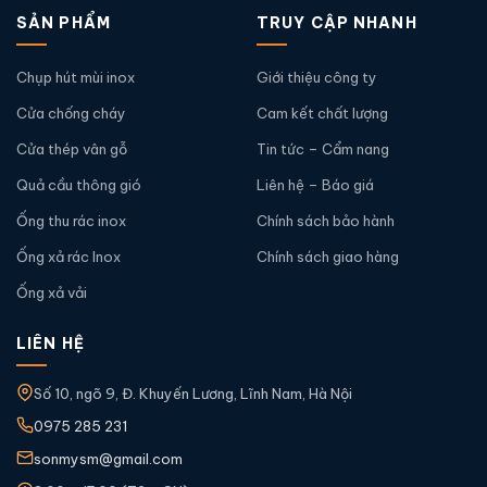
SẢN PHẨM
TRUY CẬP NHANH
Chụp hút mùi inox
Giới thiệu công ty
Cửa chống cháy
Cam kết chất lượng
Cửa thép vân gỗ
Tin tức – Cẩm nang
Quả cầu thông gió
Liên hệ – Báo giá
Ống thu rác inox
Chính sách bảo hành
Ống xả rác Inox
Chính sách giao hàng
Ống xả vải
LIÊN HỆ
Số 10, ngõ 9, Đ. Khuyến Lương, Lĩnh Nam, Hà Nội
0975 285 231
sonmysm@gmail.com