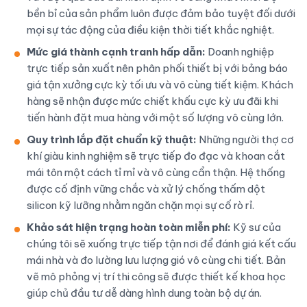
bền bỉ của sản phẩm luôn được đảm bảo tuyệt đối dưới
mọi sự tác động của điều kiện thời tiết khắc nghiệt.
Mức giá thành cạnh tranh hấp dẫn:
Doanh nghiệp
trực tiếp sản xuất nên phân phối thiết bị với bảng báo
giá tận xưởng cực kỳ tối ưu và vô cùng tiết kiệm. Khách
hàng sẽ nhận được mức chiết khấu cực kỳ ưu đãi khi
tiến hành đặt mua hàng với một số lượng vô cùng lớn.
Quy trình lắp đặt chuẩn kỹ thuật:
Những người thợ cơ
khí giàu kinh nghiệm sẽ trực tiếp đo đạc và khoan cắt
mái tôn một cách tỉ mỉ và vô cùng cẩn thận. Hệ thống
được cố định vững chắc và xử lý chống thấm dột
silicon kỹ lưỡng nhằm ngăn chặn mọi sự cố rò rỉ.
Khảo sát hiện trạng hoàn toàn miễn phí:
Kỹ sư của
chúng tôi sẽ xuống trực tiếp tận nơi để đánh giá kết cấu
mái nhà và đo lường lưu lượng gió vô cùng chi tiết. Bản
vẽ mô phỏng vị trí thi công sẽ được thiết kế khoa học
giúp chủ đầu tư dễ dàng hình dung toàn bộ dự án.