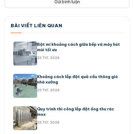
BÀI VIẾT LIÊN QUAN
Bật mí khoảng cách giữa bếp và máy hút
mùi tối ưu
23 Th7, 2026
Khoảng cách lắp đặt quả cầu thông gió
nhà xưởng
23 Th7, 2026
Quy trình thi công lắp đặt ống thu rác
inox
23 Th7, 2026