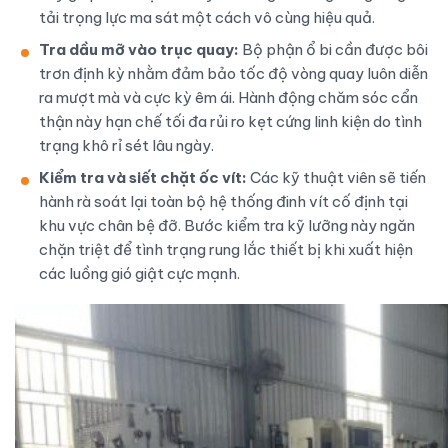
tải trọng lực ma sát một cách vô cùng hiệu quả.
Tra dầu mỡ vào trục quay:
Bộ phận ổ bi cần được bôi
trơn định kỳ nhằm đảm bảo tốc độ vòng quay luôn diễn
ra mượt mà và cực kỳ êm ái. Hành động chăm sóc cẩn
thận này hạn chế tối đa rủi ro kẹt cứng linh kiện do tình
trạng khô rỉ sét lâu ngày.
Kiểm tra và siết chặt ốc vít:
Các kỹ thuật viên sẽ tiến
hành rà soát lại toàn bộ hệ thống đinh vít cố định tại
khu vực chân bệ đỡ. Bước kiểm tra kỹ lưỡng này ngăn
chặn triệt để tình trạng rung lắc thiết bị khi xuất hiện
các luồng gió giật cực mạnh.