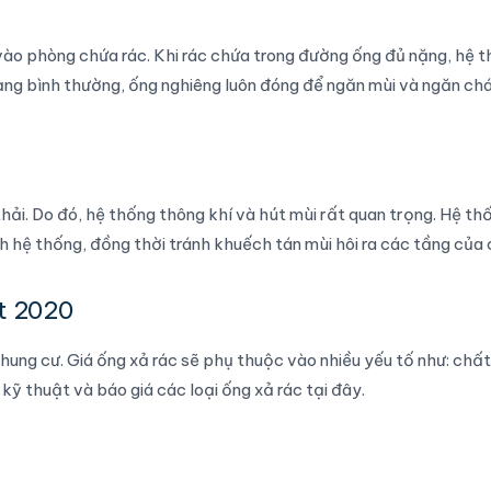
 vào phòng chứa rác. Khi rác chứa trong đường ống đủ nặng, hệ 
trạng bình thường, ống nghiêng luôn đóng để ngăn mùi và ngăn ch
hải. Do đó, hệ thống thông khí và hút mùi rất quan trọng. Hệ th
h hệ thống, đồng thời tránh khuếch tán mùi hôi ra các tầng của 
ất 2020
ung cư. Giá ống xả rác sẽ phụ thuộc vào nhiều yếu tố như: chất 
kỹ thuật và báo giá các loại ống xả rác tại đây.