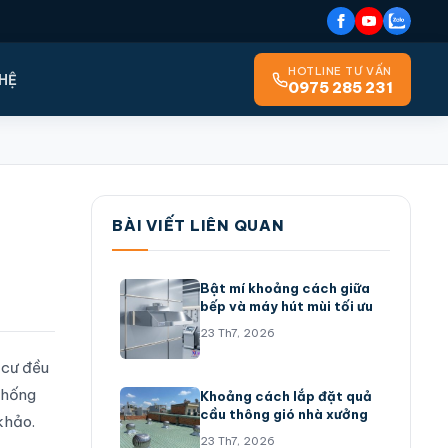
HOTLINE TƯ VẤN
 HỆ
0975 285 231
BÀI VIẾT LIÊN QUAN
Bật mí khoảng cách giữa
bếp và máy hút mùi tối ưu
23 Th7, 2026
 cư đều
thống
Khoảng cách lắp đặt quả
cầu thông gió nhà xưởng
khảo.
23 Th7, 2026