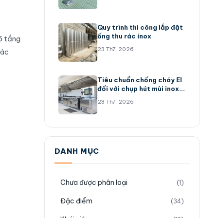
Quy trình thi công lắp đặt
ống thu rác inox
5 tầng
23 Th7, 2026
rác
Tiêu chuẩn chống cháy EI
đối với chụp hút mùi inox
304
23 Th7, 2026
DANH MỤC
Chưa được phân loại
(1)
Đặc điểm
(34)