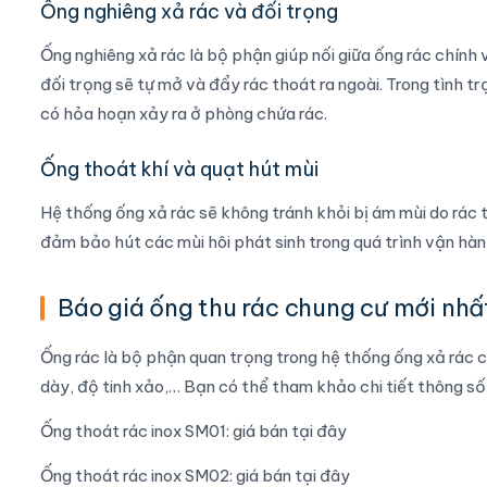
Ống nghiêng xả rác và đối trọng
Ống nghiêng xả rác là bộ phận giúp nối giữa ống rác chính
đối trọng sẽ tự mở và đẩy rác thoát ra ngoài. Trong tình 
có hỏa hoạn xảy ra ở phòng chứa rác.
Ống thoát khí và quạt hút mùi
Hệ thống ống xả rác sẽ không tránh khỏi bị ám mùi do rác t
đảm bảo hút các mùi hôi phát sinh trong quá trình vận hàn
Báo giá ống thu rác chung cư mới nh
Ống rác là bộ phận quan trọng trong hệ thống ống xả rác ch
dày, độ tinh xảo,… Bạn có thể tham khảo chi tiết thông số 
Ống thoát rác inox SM01:
giá bán tại đây
Ống thoát rác inox SM02:
giá bán tại đây