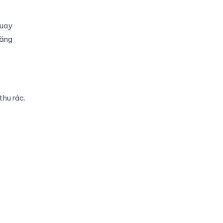
quay
năng
thu rác.