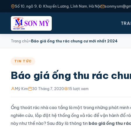
Số 10, ngõ 9, Đ. Khuyến Lương, Lĩnh Nam, Hà Nội
sonmysm@gma
TRA
Trang chủ
»
Báo giá ống thu rác chung cư mới nhất 2024
TIN TỨC
Báo giá ống thu rác ch
Mỹ Kim
30 Tháng 7, 2020
15 lượt xem
Ống thoát rác nhà cao tầng là một trong những phát minh c
nghiên cứu, lắp đặt hệ thống ống xả rác để vận hành đổ r
này như thế nào? Sau đây là thông tin
báo giá ống thu rá