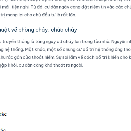
 mái, tiện nghi. Từ đó, cư dân ngày càng đặt niềm tin vào các ch
rị mang lại cho chủ đầu tư là rất lớn.
thuật về phòng cháy, chữa cháy
 truyền thống là tăng nguy cơ cháy lan trong tòa nhà. Nguyên 
ng hệ thống. Mặt khác, một số chung cư bố trí hệ thống ống tho
hu rác gần cửa thoát hiểm. Sự sai lầm về cách bố trí khiến cho k
gập khói, cư dân càng khó thoát ra ngoài.