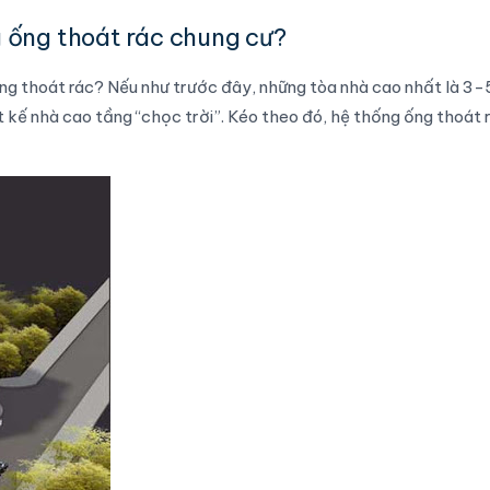
g ống thoát rác chung cư?
g ống thoát rác? Nếu như trước đây, những tòa nhà cao nhất là 3-
t kế nhà cao tầng “chọc trời”. Kéo theo đó, hệ thống ống thoát 