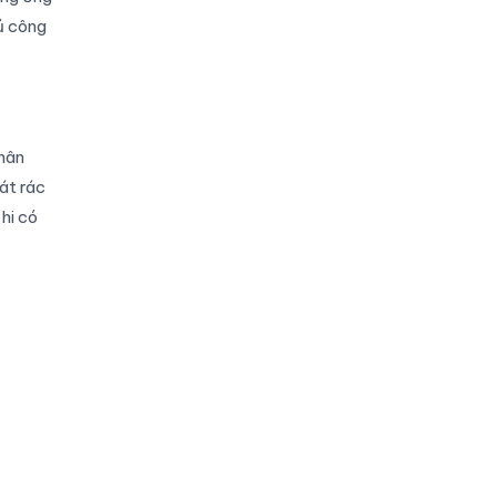
ủ công
nhân
át rác
hi có