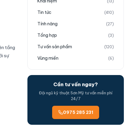
Khái niệm
(13)
Tin tức
(410)
Tính năng
(27)
Tổng hợp
(3)
Tư vấn sản phẩm
(120)
rên tầng
ới sự
Vùng miền
(6)
Cần tư vấn ngay?
Đội ngũ kỹ thuật Sơn Mỹ tư vấn miễn phí
24/7
0975 285 231