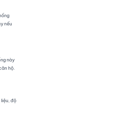
thống
áy nếu
ống này
căn hộ.
liệu, độ