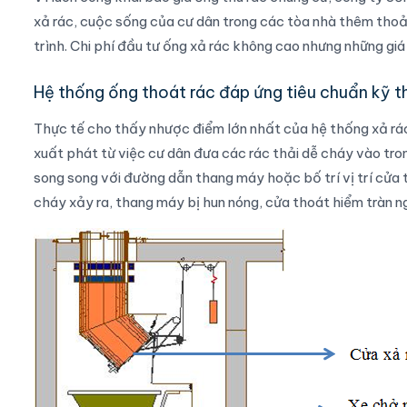
xả rác, cuộc sống của cư dân trong các tòa nhà thêm thoải
trình. Chi phí đầu tư ống xả rác không cao nhưng những giá t
Hệ thống ống thoát rác đáp ứng tiêu chuẩn kỹ 
Thực tế cho thấy nhược điểm lớn nhất của hệ thống xả rác
xuất phát từ việc cư dân đưa các rác thải dễ cháy vào tro
song song với đường dẫn thang máy hoặc bố trí vị trí cửa t
cháy xảy ra, thang máy bị hun nóng, cửa thoát hiểm tràn n