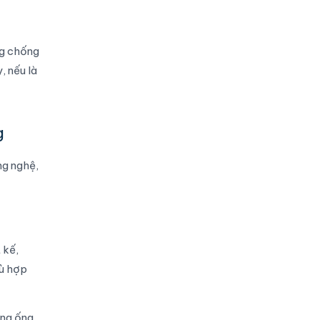
ng chống
, nếu là
g
ng nghệ,
 kế,
hù hợp
ống ống