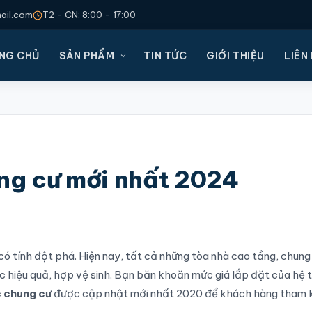
il.com
T2 - CN: 8:00 - 17:00
NG CHỦ
SẢN PHẨM
TIN TỨC
GIỚI THIỆU
LIÊN
ung cư mới nhất 2024
ó tính đột phá. Hiện nay, tất cả những tòa nhà cao tầng, chung
ác hiệu quả, hợp vệ sinh. Bạn băn khoăn mức giá lắp đặt của hệ 
c chung cư
được cập nhật mới nhất 2020 để khách hàng tham 