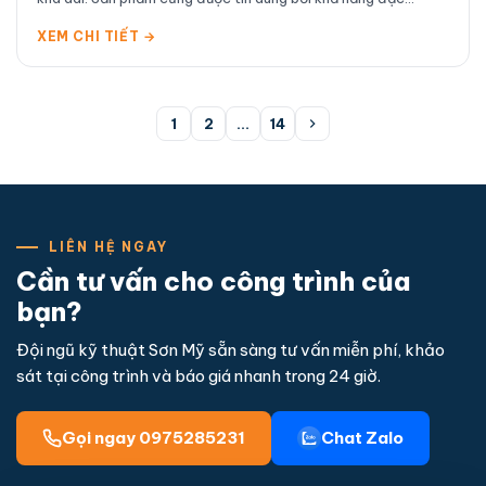
XEM CHI TIẾT →
Phân trang bài viế
1
2
…
14
LIÊN HỆ NGAY
Cần tư vấn cho công trình của
bạn?
Đội ngũ kỹ thuật Sơn Mỹ sẵn sàng tư vấn miễn phí, khảo
sát tại công trình và báo giá nhanh trong 24 giờ.
Gọi ngay 0975285231
Chat Zalo