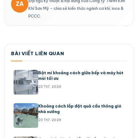
Đội ngũ kỹ thuật & nội dung của Công ty TNHH Kim
ZA
Khí Sơn Mỹ - chia sẻ kiến thức ngành cơ khí, inox &
PCCC.
BÀI VIẾT LIÊN QUAN
Bật mí khoảng cách giữa bếp và máy hút
mùi tối ưu
23 Th7, 2026
Khoảng cách lắp đặt quả cầu thông gió
nhà xưởng
23 Th7, 2026