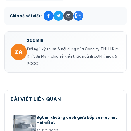
Chia sẻ bài viết:
zadmin
Đội ngũ kỹ thuật & nội dung của Công ty TNHH Kim
ZA
Khí Sơn Mỹ - chia sẻ kiến thức ngành cơ khí, inox &
PCCC.
BÀI VIẾT LIÊN QUAN
Bật mí khoảng cách giữa bếp và máy hút
mùi tối ưu
23 Th7, 2026