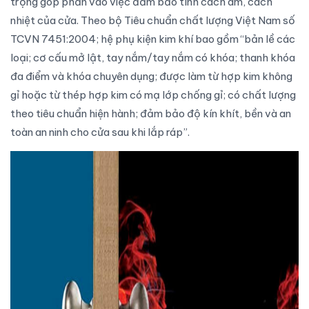
trọng góp phần vào việc đảm bảo tính cách âm, cách
nhiệt của
cửa
. Theo bộ Tiêu chuẩn chất lượng Việt Nam số
TCVN 7451:2004; hệ phụ kiện kim khí bao gồm “bản lề các
loại; cơ cấu mở lật, tay nắm/tay nắm có khóa; thanh khóa
đa điểm và khóa chuyên dụng; được làm từ hợp kim không
gỉ hoặc từ thép hợp kim có mạ lớp chống gỉ; có chất lượng
theo tiêu chuẩn hiện hành; đảm bảo độ kín khít, bền và an
toàn an ninh cho cửa sau khi lắp ráp”.