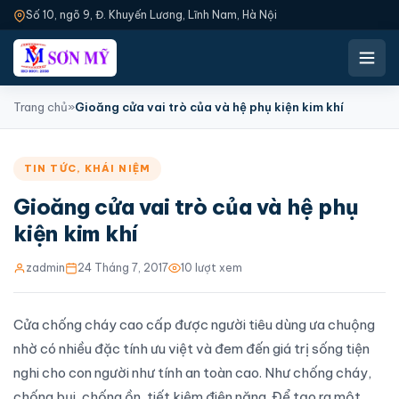
Số 10, ngõ 9, Đ. Khuyến Lương, Lĩnh Nam, Hà Nội
Trang chủ
»
Gioăng cửa vai trò của và hệ phụ kiện kim khí
TIN TỨC
,
KHÁI NIỆM
Gioăng cửa vai trò của và hệ phụ
kiện kim khí
zadmin
24 Tháng 7, 2017
10 lượt xem
Cửa chống cháy cao cấp
được người tiêu dùng ưa chuộng
nhờ có nhiều đặc tính ưu việt và đem đến giá trị sống tiện
nghi cho con người như tính an toàn cao. Như chống cháy,
chống bụi, chống ồn, tiết kiệm điện năng. Để tạo ra một