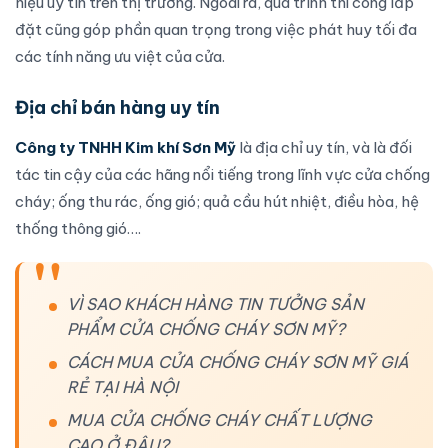
hiệu uy tín trên thị trường. Ngoài ra, quá trình thi công lắp
đặt cũng góp phần quan trọng trong việc phát huy tối đa
các tính năng ưu việt của
cửa
.
Địa chỉ bán hàng uy tín
Công ty TNHH Kim khí Sơn Mỹ
là địa chỉ uy tín, và là đối
tác tin cậy của các hãng nổi tiếng trong lĩnh vực
cửa chống
cháy
;
ống thu rác
, ống gió; quả cầu hút nhiệt, điều hòa,
hệ
thống thông gió
….
VÌ SAO KHÁCH HÀNG TIN TƯỞNG SẢN
PHẨM CỬA CHỐNG CHÁY SƠN MỸ?
CÁCH MUA CỬA CHỐNG CHÁY SƠN MỸ GIÁ
RẺ TẠI HÀ NỘI
MUA CỬA CHỐNG CHÁY CHẤT LƯỢNG
CAO Ở ĐÂU?