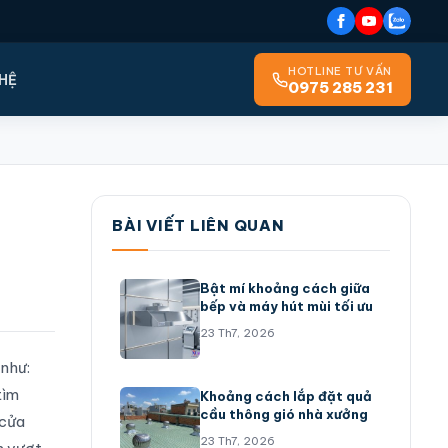
HOTLINE TƯ VẤN
 HỆ
0975 285 231
BÀI VIẾT LIÊN QUAN
Bật mí khoảng cách giữa
bếp và máy hút mùi tối ưu
23 Th7, 2026
 như:
tìm
Khoảng cách lắp đặt quả
cầu thông gió nhà xưởng
 cửa
23 Th7, 2026