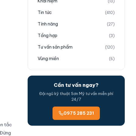
Khái niệm
(13)
Tin tức
(410)
Tính năng
(27)
Tổng hợp
(3)
Tư vấn sản phẩm
(120)
Vùng miền
(6)
Cần tư vấn ngay?
Đội ngũ kỹ thuật Sơn Mỹ tư vấn miễn phí
24/7
0975 285 231
ên tắc
 “Đừng