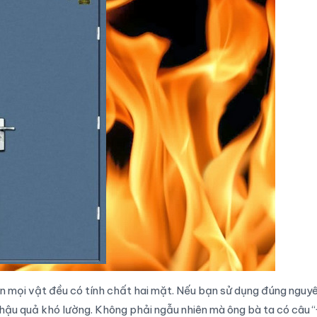
ên mọi vật đều có tính chất hai mặt. Nếu bạn sử dụng đúng nguy
ững hậu quả khó lường. Không phải ngẫu nhiên mà ông bà ta có câu