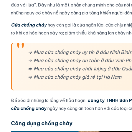
đùa với lửa”. Đây như là một phần chứng minh cho câu nói đ
những nguy cơ cháy nổ ngày càng gia tăng khiến người dâ
Cửa chống cháy
hay còn gọi là
cửa ngăn lửa
,
cửa chịu nhi
ro khi có hỏa hoạn xảy ra; giảm thiểu khả năng lan cháy n
⇒ Mua cửa chống cháy uy tín ở đâu Ninh Bình
⇒ Mua cửa chống cháy an toàn ở đâu Vĩnh Ph
⇒ Mua cửa chống cháy chất lượng ở đâu Quả
⇒ Mua cửa chống cháy giá rẻ tại Hà Nam
Để xóa đi những lo lắng về hỏa hoạn,
công ty TNHH Sơn 
cửa chống cháy
ngày nay càng an toàn hơn với các loại c
Công dụng chống cháy