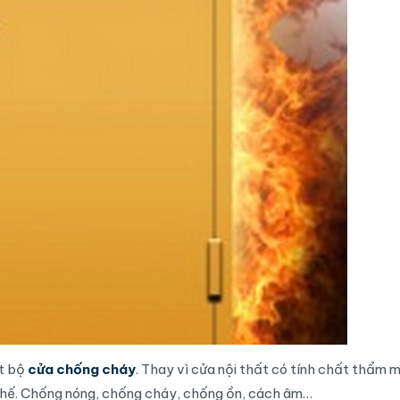
ột bộ
cửa chống cháy
. Thay vì cửa nội thất có tính chất thẩm 
 thế. Chống nóng, chống cháy, chống ồn, cách âm…