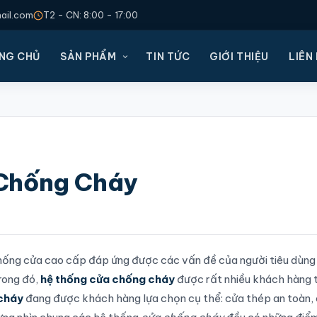
il.com
T2 - CN: 8:00 - 17:00
NG CHỦ
SẢN PHẨM
TIN TỨC
GIỚI THIỆU
LIÊN
 Chống Cháy
 thống cửa cao cấp đáp ứng được các vấn đề của người tiêu dùng
rong đó,
hệ thống cửa chống cháy
được rất nhiều khách hàng 
cháy
đang được khách hàng lựa chọn cụ thể: cửa thép an toàn,