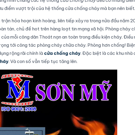
ưng nhìn chung các hệ thống
cửa chống cháy
đều có những điể
 ưu điểm vượt trội của hệ thống cửa chống cháy mà bạn nên biết
rận hỏa hoạn kinh hoàng, liên tiếp xảy ra trong nửa đầu năm 20
àn tán, chủ đề hot trên hàng loạt tin mạng xã hội.
Phòng cháy c
 của mỗi công dân
Thoát nạn an toàn trong điều kiện cháy
. Điều
trọng tới công tác
phòng cháy chữa cháy.
Phòng hơn chống! Biệ
ng rộng rãi chính là
cửa chống cháy
. Đặc biệt là các khu nhà
cháy
. Và con số vẫn tiếp tục tăng lên.