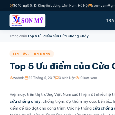
Số 10, ngõ 9, Đ. Khuyến Lương, Lĩnh Nam, Hà Nội
sonmysm@gma
TRA
Trang chủ
»
Top 5 Ưu điểm của Cửa Chống Cháy
TIN TỨC
,
TÍNH NĂNG
Top 5 Ưu điểm của Cửa
zadmin
22 Tháng 6, 2017
0 bình luận
10 lượt xem
Hiện nay, trên thị trường Việt Nam xuất hiện rất nhiều hệ
cửa chống cháy,
chống trộm, độ thẩm mỹ cao, bền bỉ…T
kiếm để lắp đặt cho công trình. Các hệ thống
cửa chống 