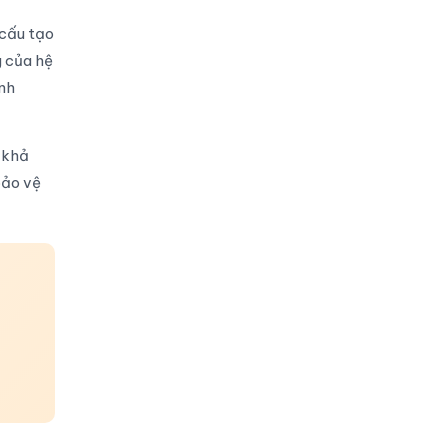
 cấu tạo
g của hệ
ính
i khả
bảo vệ