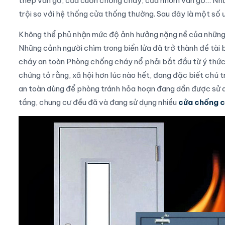
thép vân gỗ, cửa cuốn chống cháy, cửa nhôm vân gỗ… Nh
trội so với hệ thống cửa thống thường. Sau đây là một số
Không thể phủ nhận mức độ ảnh hưởng nặng nề của những t
Những cảnh người chìm trong biển lửa đã trở thành đề tài b
cháy an toàn
Phòng chống cháy nổ phải bắt đầu từ ý thức
chứng tỏ rằng, xã hội hơn lúc nào hết, đang đặc biết chú 
an toàn dùng để phòng tránh hỏa hoạn đang dần được sử dụ
tầng, chung cư đều đã và đang sử dụng nhiều
cửa chống 