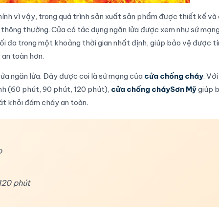
ính vì vậy, trong quá trình sản xuất sản phẩm được thiết kế và
a thông thường. Cửa có tác dụng ngăn lửa được xem như sứ mạn
i đa trong một khoảng thời gian nhất định, giúp bảo vệ được t
 an toàn hơn.
ửa ngăn lửa
. Đây được coi là sứ mạng của
cửa chống cháy
. Vớ
nh (
60 phút, 90 phút, 120 phút
),
cửa chống cháySơn Mỹ
giúp 
oát khỏi đám cháy an toàn.
p
120 phút