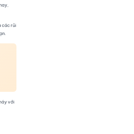
 nay,
 các rủi
ạn.
háy với