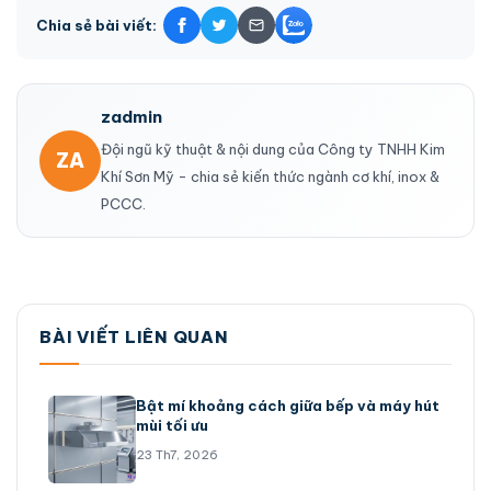
Chia sẻ bài viết:
zadmin
Đội ngũ kỹ thuật & nội dung của Công ty TNHH Kim
ZA
Khí Sơn Mỹ - chia sẻ kiến thức ngành cơ khí, inox &
PCCC.
BÀI VIẾT LIÊN QUAN
Bật mí khoảng cách giữa bếp và máy hút
mùi tối ưu
23 Th7, 2026