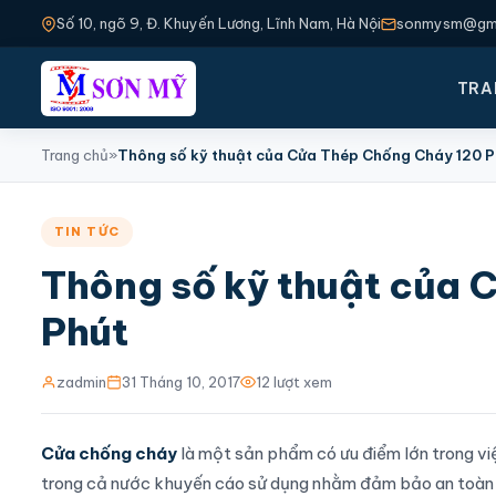
Số 10, ngõ 9, Đ. Khuyến Lương, Lĩnh Nam, Hà Nội
sonmysm@gma
TRA
Trang chủ
»
Thông số kỹ thuật của Cửa Thép Chống Cháy 120 P
TIN TỨC
Thông số kỹ thuật của 
Phút
zadmin
31 Tháng 10, 2017
12 lượt xem
Cửa chống cháy
là một sản phẩm có ưu điểm lớn trong vi
trong cả nước khuyến cáo sử dụng nhằm đảm bảo an toàn 