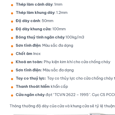
Thép làm cánh dày
: 1mm
Thép làm khung dày
: 1.2mm
Độ dày cánh
: 50mm
Độ dày khung cửa:
100mm
Bông thuỷ tinh ngăn cháy
100kg/m3
Sơn tĩnh điện
: Màu sắc đa dạng
Chốt âm
Inox
Khoá an toàn:
Phụ kiện kim khí cho cửa chống cháy
Sơn tĩnh điện:
Màu sắc đa dạng
Tay co thuỷ lực:
Tay co thủy lực cho cửa chống cháy 
Thanh thoát hiểm
khẩn cấp
Cửa ngăn cháy
đạt “TCVN 2622 – 1995”. Cục CS PC
Thông thường độ dày của
cửa
và
khung cửa
sẽ tỷ lệ thuận