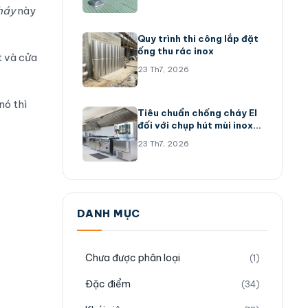
háy
này
Quy trình thi công lắp đặt
ống thu rác inox
t và
cửa
23 Th7, 2026
nó thì
Tiêu chuẩn chống cháy EI
đối với chụp hút mùi inox
304
23 Th7, 2026
DANH MỤC
Chưa được phân loại
(1)
Đặc điểm
(34)