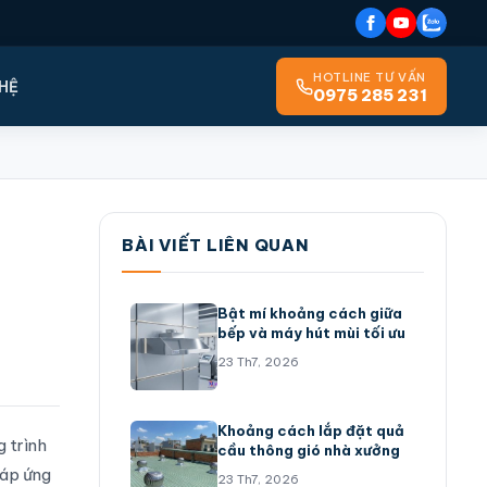
HOTLINE TƯ VẤN
 HỆ
0975 285 231
BÀI VIẾT LIÊN QUAN
Bật mí khoảng cách giữa
bếp và máy hút mùi tối ưu
23 Th7, 2026
Khoảng cách lắp đặt quả
 trình
cầu thông gió nhà xưởng
đáp ứng
23 Th7, 2026