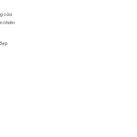
ng của
n nhiên
 đẹp