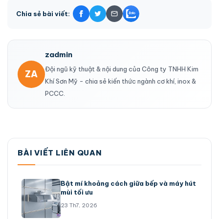
Chia sẻ bài viết:
zadmin
Đội ngũ kỹ thuật & nội dung của Công ty TNHH Kim
ZA
Khí Sơn Mỹ - chia sẻ kiến thức ngành cơ khí, inox &
PCCC.
BÀI VIẾT LIÊN QUAN
Bật mí khoảng cách giữa bếp và máy hút
mùi tối ưu
23 Th7, 2026