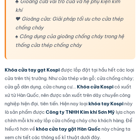
♣ Gioăng cửa vai trò của và hệ phụ kiện kim
khí
♥ Gioăng cửa: Giải pháp tối ưu cho cửa thép
chống cháy
♠ Công dụng của gioăng chống cháy trong hệ
thống cửa thép chống cháy
Khóa cửa tay gạt Kospi
được
lắp đặt
tại hầu hết các loại
cửa trên thị trường. Như
cửa thép vân gỗ
;
cửa chống cháy
;
cửa gỗ dân dụng, cửa chung cư…
Khóa cửa Kospi
có xuất
xứ từ Hàn Quốc, nên được
sản xuất trên dây chuyền công
nghiệp hiện đại, tiên tiến
. Hiện nay loại
khóa tay Kospi
này
là sản phẩm được
Công ty TNHH Kim khí Sơn Mỹ
lựa chọn
chính mỗi khi
xây lắp cửa chống cháy
cho khách hàng. Để
hiểu rõ hơn về
khóa cửa tay gặt Hàn Quốc
này chúng ta
xem chi tiết các thông số kĩ thuật dưới đây.