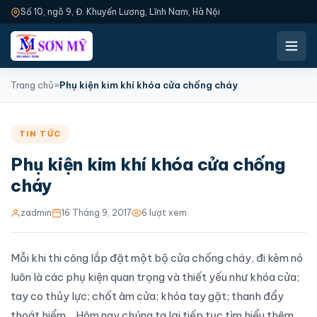
Số 10, ngõ 9, Đ. Khuyến Lương, Lĩnh Nam, Hà Nội
Trang chủ
»
Phụ kiện kim khí khóa cửa chống cháy
TIN TỨC
Phụ kiện kim khí khóa cửa chống
cháy
zadmin
16 Tháng 9, 2017
6 lượt xem
Mỗi khi
thi công lắp đặt một bộ cửa chống cháy
, đi kèm nó
luôn là các phụ kiện quan trọng và thiết yếu như khóa cửa;
tay co thủy lực; chốt âm cửa; khóa tay gặt; thanh đẩy
thoát hiểm… Hôm nay chúng ta lại tiếp tục tìm hiểu thêm