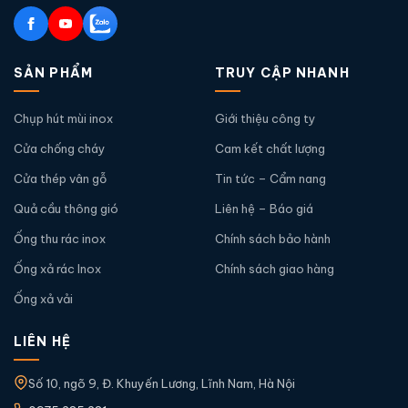
SẢN PHẨM
TRUY CẬP NHANH
Chụp hút mùi inox
Giới thiệu công ty
Cửa chống cháy
Cam kết chất lượng
Cửa thép vân gỗ
Tin tức – Cẩm nang
Quả cầu thông gió
Liên hệ – Báo giá
Ống thu rác inox
Chính sách bảo hành
Ống xả rác Inox
Chính sách giao hàng
Ống xả vải
LIÊN HỆ
Số 10, ngõ 9, Đ. Khuyến Lương, Lĩnh Nam, Hà Nội