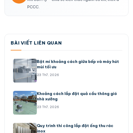
PCCC.
BÀI VIẾT LIÊN QUAN
Bật mí khoảng cách giữa bếp và máy hút
mùi tối ưu
23 Th7, 2026
Khoảng cách lắp đặt quả cầu thông gió
nhà xưởng
23 Th7, 2026
Quy trình thi công lắp đặt ống thu rác
inox