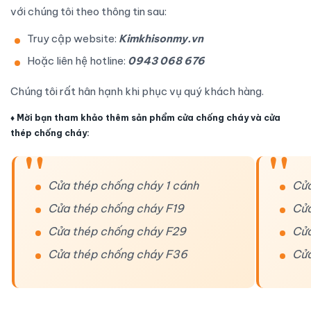
với chúng tôi theo thông tin sau:
Truy cập website:
Kimkhisonmy.vn
Hoặc liên hệ hotline:
0943 068 676
Chúng tôi rất hân hạnh khi phục vụ quý khách hàng.
♦
Mời bạn tham khảo thêm sản phẩm
cửa chống cháy
và
cửa
thép chống cháy
:
Cửa thép chống cháy 1 cánh
Cửa
Cửa thép chống cháy F19
Cửa
Cửa thép chống cháy F29
Cửa
Cửa thép chống cháy F36
Cửa