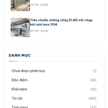
23 Th7, 2026
Tiêu chuẩn chống cháy EI đối với chụp
hút mùi inox 304
23 Th7, 2026
DANH MỤC
Chưa được phân loại
(1)
Đặc điểm
(34)
Khái niệm
(13)
Tin tức
(410)
Tính năng
(27)