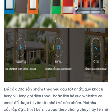
Để có được
sản phẩm
theo yêu cầu tốt nhất, quý khách
hàng vui lòng gọi điện thoại; hoặc liên hệ qua website và
email để được tư vấn tốt nhất về sản phẩm. Mọi nhu
cầu
lắp đặt
, thiết kế, mua
cửa thép chống cháy
hãy liên hệ