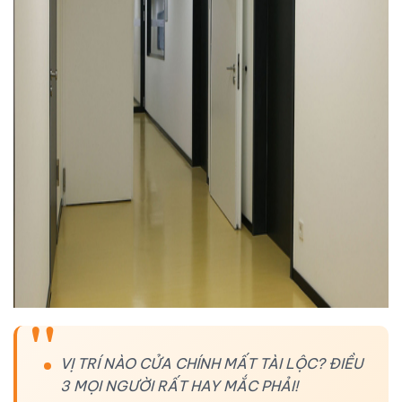
VỊ TRÍ NÀO CỬA CHÍNH MẤT TÀI LỘC? ĐIỀU
3 MỌI NGƯỜI RẤT HAY MẮC PHẢI!