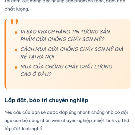
tôi cam kết mang đến những sản phẩm an toàn, đảm bảo
chất lượng.
VÌ SAO KHÁCH HÀNG TIN TƯỞNG SẢN
PHẨM CỬA CHỐNG CHÁY SƠN MỸ?
CÁCH MUA CỬA CHỐNG CHÁY SƠN MỸ GIÁ
RẺ TẠI HÀ NỘI
MUA CỬA CHỐNG CHÁY CHẤT LƯỢNG
CAO Ở ĐÂU?
Lắp đặt, bảo trì chuyên nghiệp
Yêu cầu của bạn sẽ được đáp ứng nhanh chóng nhờ có đội
ngũ cán bộ công nhân viên chuyên nghiệp, nhiệt tình và thợ
lắp đặt
lành nghề.